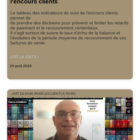
l’encours clients
Le tableau des indicateurs de suivi de l’encours clients
permet de
de prendre des décisions pour prévenir et limiter les retards
de paiement et le recouvrement contentieux.
Il s’agit surtout de suivre le taux d’échu de la balance et
l’évolution de la période moyenne de recouvrement de vos
factures de vente.
LIRE LA SUITE »
29 août 2024
L'ART DE FAIRE PAYER LES CLIENTS À TEMPS