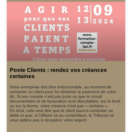
Poste Clients : rendez vos créances
certaines
Votre entreprise doit être irréprochable, au moment de
contacter un client pour lui réclamer le paiement de votre
dû. Si son compte n’est pas juste ou que le circuit
documentaire et de facturation sont discutables, sur le fond
ou sur la forme, votre créance n’est pas « certaine ».
En droit, cela veut dire que le client pourra contester sa
dette et que, si l’affaire va au contentieux, le Tribunal ne
vous aidera pas à récupérer votre argent.