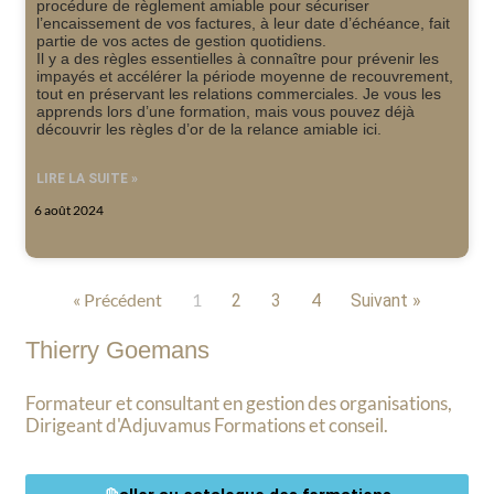
procédure de règlement amiable pour sécuriser
l’encaissement de vos factures, à leur date d’échéance, fait
partie de vos actes de gestion quotidiens.
Il y a des règles essentielles à connaître pour prévenir les
impayés et accélérer la période moyenne de recouvrement,
tout en préservant les relations commerciales. Je vous les
apprends lors d’une formation, mais vous pouvez déjà
découvrir les règles d’or de la relance amiable ici.
LIRE LA SUITE »
6 août 2024
« Précédent
1
2
3
4
Suivant »
Thierry Goemans
Formateur et consultant en gestion des organisations,
Dirigeant d'Adjuvamus Formations et conseil.