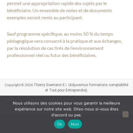
permet une appropriation rapide des sujets par le
bénéficiaire. Un ensemble de notes et de documents
exemples seront remis au participant.
Sauf programme spécifique, au moins 50 % du temps
pédagogique sera consacré à la pratique et aux échanges,
par la résolution de cas tirés de l’environnement
professionnel réel ou futur des bénéficiaires.
Copyright © 2026
Thierry Goemans E.I. (Adjuvamus Formations comptabilité
.
et Tout pour Entreprendre)
Accueil
Nos formations
Nos références
Qui sommes-nous ?
Contact
Nous utilisons des cookies pour vous garantir la meilleure
Blog
Dico du Business
Qualité
Infos ou devis
En savoir +
Plan du
expérience sur notre site web. Dites-nous si-vous êtes
site
Mentions légales
d'accord ou pas.
Ok
Non