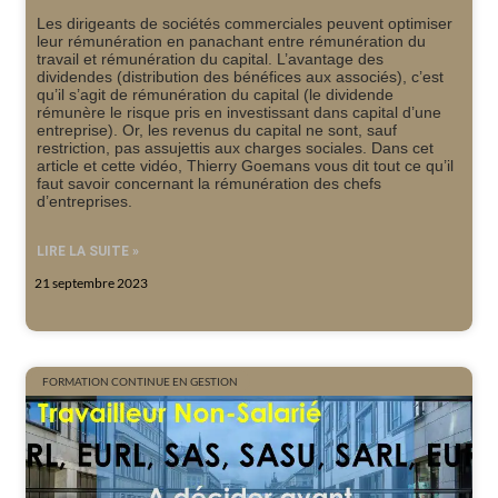
Les dirigeants de sociétés commerciales peuvent optimiser
leur rémunération en panachant entre rémunération du
travail et rémunération du capital. L’avantage des
dividendes (distribution des bénéfices aux associés), c’est
qu’il s’agit de rémunération du capital (le dividende
rémunère le risque pris en investissant dans capital d’une
entreprise). Or, les revenus du capital ne sont, sauf
restriction, pas assujettis aux charges sociales. Dans cet
article et cette vidéo, Thierry Goemans vous dit tout ce qu’il
faut savoir concernant la rémunération des chefs
d’entreprises.
LIRE LA SUITE »
21 septembre 2023
FORMATION CONTINUE EN GESTION