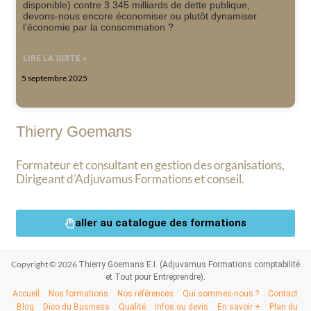
disponible) contre 3 345 milliards de dette publique,
devons-nous encore économiser ou plutôt dynamiser
l’économie par la consommation ?
LIRE LA SUITE »
5 septembre 2025
Thierry Goemans
Formateur et consultant en gestion des organisations,
Dirigeant d'Adjuvamus Formations et conseil.
aller au catalogue des formations
Copyright © 2026
Thierry Goemans E.I. (Adjuvamus Formations comptabilité
.
et Tout pour Entreprendre)
Accueil
Nos formations
Nos références
Qui sommes-nous ?
Contact
Blog
Dico du Business
Qualité
Infos ou devis
En savoir +
Plan du