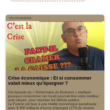
DICO DU BUSINESS
Crise économique : Et si consommer
valait mieux qu’épargner ?
Cet épisode du « Dictionnaire du Business » explique
pourquoi consommer (en local) pourrait être votre meilleur
acte citoyen, pour résorber les déficits publics.
La France est face à une réalité économique paradoxale :
avec 6 300 milliards d’euros d’épargne (17% du revenu