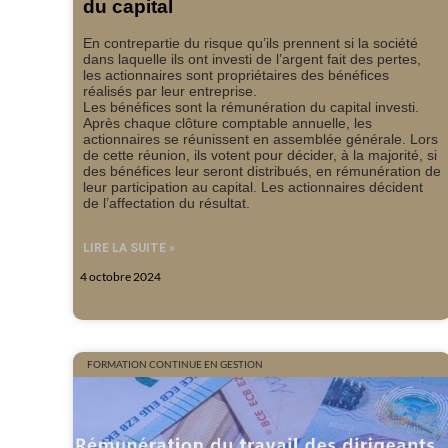
du capital
En contrepartie du risque qu’ils prennent si la société
dans laquelle ils ont investi de l’argent fait des pertes,
les actionnaires sont propriétaires des bénéfices
réalisés par leur entreprise.
Les bénéfices sont la rémunération du capital investi.
Après chaque clôture comptable annuelle, les
actionnaires se réunissent en assemblée générale. Lors
de cette réunion, ils votent pour décider, à la majorité, si
des bénéfices leur seront distribués, en rémunération de
leur participation au capital. Les actionnaires décident
de l’affectation du résultat.
LIRE LA SUITE »
4 octobre 2024
FORMATION CONTINUE EN GESTION