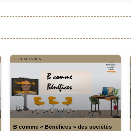
DICO DU BUSINESS
B comme « Bénéfices » des sociétés