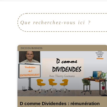
DICO DU BUSINESS
D comme Dividendes : rémunération