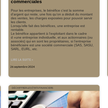
commerciales
Pour les entreprises, le bénéfice c’est la somme
d’argent qui reste, une fois qu’on a déduit du montant
des ventes, les charges exposées pour pouvoir servir
les clients.
Lorsqu’elle fait des bénéfices, une entreprise est
rentable.
Le bénéfice appartient à l’exploitant dans le cadre
d »une entreprise individuelle, et aux actionnaires (ou
associés) qui en sont les propriétaires, si l’entreprise
bénéficiaire est une société commerciale (SAS, SASU,
SARL, EURL, etc.
LIRE LA SUITE »
26 septembre 2024
DÉCHIFFRER LES ÉTATS FINANCIERS