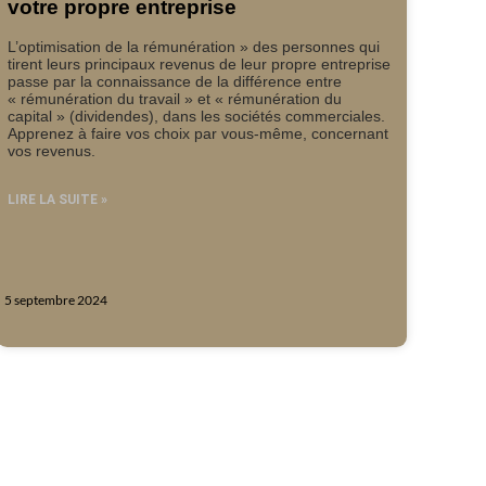
votre propre entreprise
L’optimisation de la rémunération » des personnes qui
tirent leurs principaux revenus de leur propre entreprise
passe par la connaissance de la différence entre
« rémunération du travail » et « rémunération du
capital » (dividendes), dans les sociétés commerciales.
Apprenez à faire vos choix par vous-même, concernant
vos revenus.
LIRE LA SUITE »
5 septembre 2024