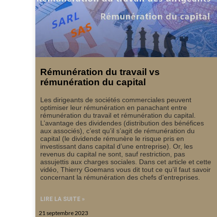
Rémunération du travail vs
rémunération du capital
Les dirigeants de sociétés commerciales peuvent
optimiser leur rémunération en panachant entre
rémunération du travail et rémunération du capital.
L’avantage des dividendes (distribution des bénéfices
aux associés), c’est qu’il s’agit de rémunération du
capital (le dividende rémunère le risque pris en
investissant dans capital d’une entreprise). Or, les
revenus du capital ne sont, sauf restriction, pas
assujettis aux charges sociales. Dans cet article et cette
vidéo, Thierry Goemans vous dit tout ce qu’il faut savoir
concernant la rémunération des chefs d’entreprises.
LIRE LA SUITE »
21 septembre 2023