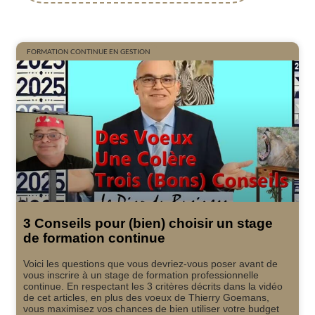
FORMATION CONTINUE EN GESTION
3 Conseils pour (bien) choisir un stage
de formation continue
Voici les questions que vous devriez-vous poser avant de
vous inscrire à un stage de formation professionnelle
continue. En respectant les 3 critères décrits dans la vidéo
de cet articles, en plus des voeux de Thierry Goemans,
vous maximisez vos chances de bien utiliser votre budget