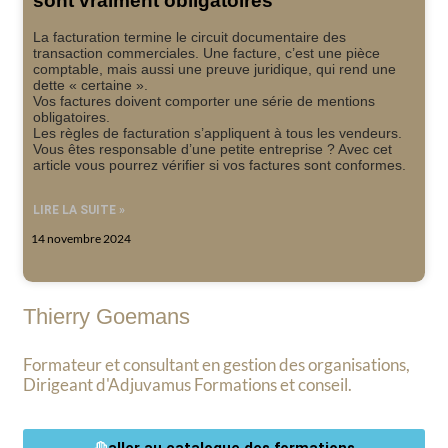
sont vraiment obligatoires
La facturation termine le circuit documentaire des
transaction commerciales. Une facture, c’est une pièce
comptable, mais aussi une preuve juridique, qui rend une
dette « certaine ».
Vos factures doivent comporter une série de mentions
obligatoires.
Les règles de facturation s’appliquent à tous les vendeurs.
Vous êtes responsable d’une petite entreprise ? Avec cet
article vous pourrez vérifier si vos factures sont conformes.
LIRE LA SUITE »
14 novembre 2024
Thierry Goemans
Formateur et consultant en gestion des organisations,
Dirigeant d'Adjuvamus Formations et conseil.
aller au catalogue des formations