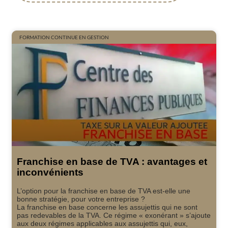
FORMATION CONTINUE EN GESTION
Franchise en base de TVA : avantages et
inconvénients
L’option pour la franchise en base de TVA est-elle une
bonne stratégie, pour votre entreprise ?
La franchise en base concerne les assujettis qui ne sont
pas redevables de la TVA. Ce régime « exonérant » s’ajoute
aux deux régimes applicables aux assujettis qui, eux,