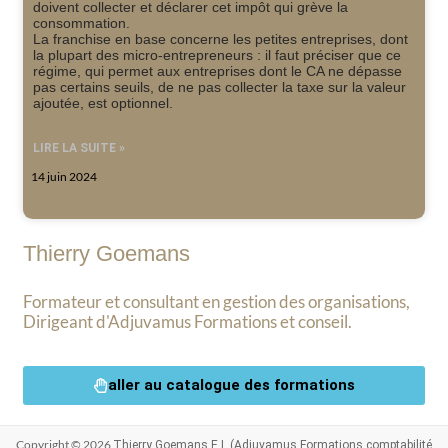
doivent collecter et déclarer cet impôt qui grève la
consommation.
La franchise en base concerne les petites entreprises, dont
la plupart des micro-entrepreneurs : il faut préciser que ce
régime, qui permet aux entreprises dont le CA ne dépasse
pas certains seuils, de ne pas collecter la taxe sur la valeur
ajoutée, est optionnel.
LIRE LA SUITE »
14 juin 2024
Thierry Goemans
Formateur et consultant en gestion des organisations,
Dirigeant d'Adjuvamus Formations et conseil.
aller au catalogue des formations
Copyright © 2026
Thierry Goemans E.I. (Adjuvamus Formations comptabilité