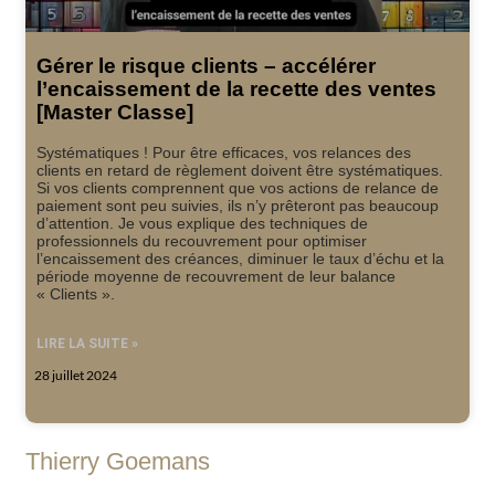
Gérer le risque clients – accélérer
l’encaissement de la recette des ventes
[Master Classe]
Systématiques ! Pour être efficaces, vos relances des
clients en retard de règlement doivent être systématiques.
Si vos clients comprennent que vos actions de relance de
paiement sont peu suivies, ils n’y prêteront pas beaucoup
d’attention. Je vous explique des techniques de
professionnels du recouvrement pour optimiser
l’encaissement des créances, diminuer le taux d’échu et la
période moyenne de recouvrement de leur balance
« Clients ».
LIRE LA SUITE »
28 juillet 2024
Thierry Goemans