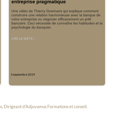
entreprise pragmatique
Une vidéo de Thierry Goemans qui explique comment
construire une relation harmonieuse avec la banque de
votre entreprise ou négocier efficacement un prêt
bancaire. Ceci nécessite de connaître les habitudes et la
psychologie du banquier.
LIRE LA SUITE »
3 septembre 2019
s, Dirigeant d'Adjuvamus Formations et conseil.