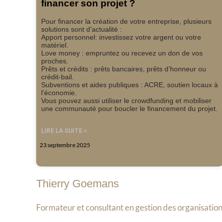
financer son projet ?
Pour financer la création de votre entreprise, plusieurs
solutions sont d’actualité :
Apport personnel: investissez votre argent ou votre
matériel.
Love money : empruntez ou recevez un don de vos
proches.
Prêts et crédits : prêts bancaires, prêts d’honneur ou
crédit-bail.
Subventions et aides publiques : ACRE, soutien locaux à
l’économie.
Vous pouvez aussi utiliser le crowdfunding et mobiliser
une communauté pour boucler le financement du projet.
LIRE LA SUITE »
23 septembre 2025
Thierry Goemans
Formateur et consultant en gestion des organisation