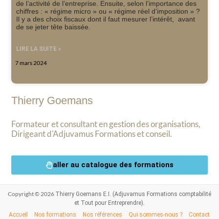
de l’activité de l’entreprise. Ensuite, selon l’importance des
chiffres : « régime micro » ou « régime réel d’imposition » ?
Il y a des choix fiscaux dont il faut mesurer l’intérêt, avant
de se jeter tête baissée.
LIRE LA SUITE »
7 mars 2024
Thierry Goemans
Formateur et consultant en gestion des organisations,
Dirigeant d'Adjuvamus Formations et conseil.
aller au catalogue des formations
Copyright © 2026
Thierry Goemans E.I. (Adjuvamus Formations comptabilité
.
et Tout pour Entreprendre)
Accueil
Nos formations
Nos références
Qui sommes-nous ?
Contact