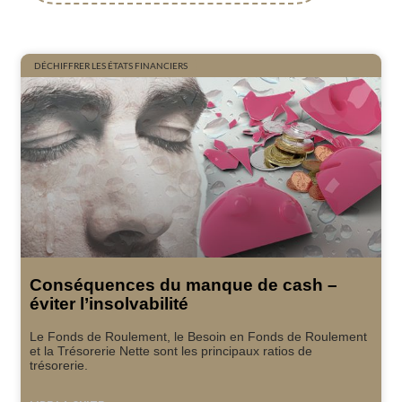
DÉCHIFFRER LES ÉTATS FINANCIERS
Conséquences du manque de cash –
éviter l’insolvabilité
Le Fonds de Roulement, le Besoin en Fonds de Roulement
et la Trésorerie Nette sont les principaux ratios de
trésorerie.