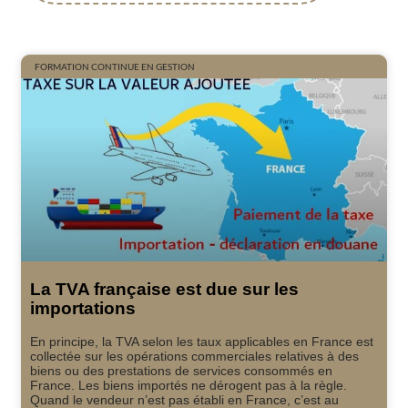
FORMATION CONTINUE EN GESTION
La TVA française est due sur les
importations
En principe, la TVA selon les taux applicables en France est
collectée sur les opérations commerciales relatives à des
biens ou des prestations de services consommés en
France. Les biens importés ne dérogent pas à la règle.
Quand le vendeur n’est pas établi en France, c’est au