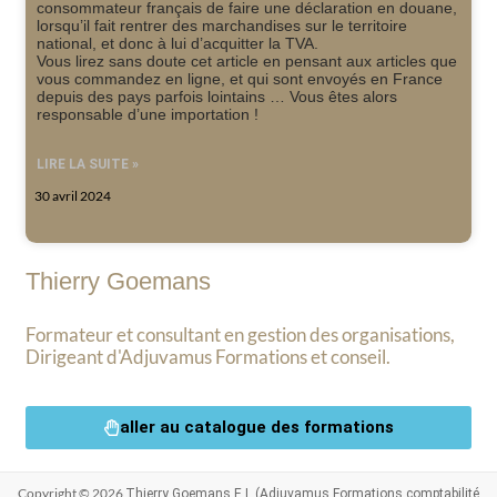
consommateur français de faire une déclaration en douane,
lorsqu’il fait rentrer des marchandises sur le territoire
national, et donc à lui d’acquitter la TVA.
Vous lirez sans doute cet article en pensant aux articles que
vous commandez en ligne, et qui sont envoyés en France
depuis des pays parfois lointains … Vous êtes alors
responsable d’une importation !
LIRE LA SUITE »
30 avril 2024
Thierry Goemans
Formateur et consultant en gestion des organisations,
Dirigeant d'Adjuvamus Formations et conseil.
aller au catalogue des formations
Copyright © 2026
Thierry Goemans E.I. (Adjuvamus Formations comptabilité