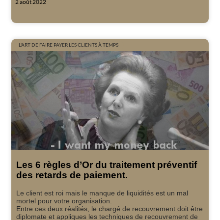
2 août 2022
L'ART DE FAIRE PAYER LES CLIENTS À TEMPS
Les 6 règles d’Or du traitement préventif
des retards de paiement.
Le client est roi mais le manque de liquidités est un mal
mortel pour votre organisation.
Entre ces deux réalités, le chargé de recouvrement doit être
diplomate et appliques les techniques de recouvrement de