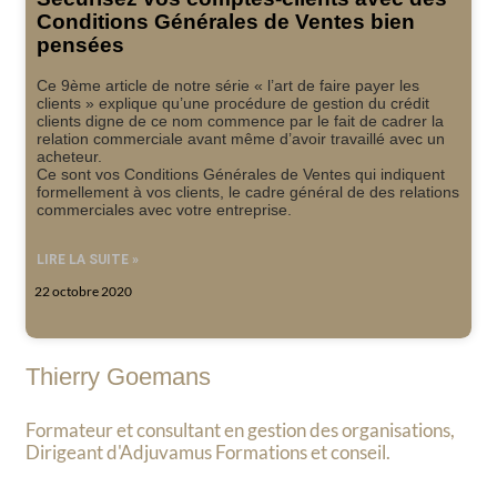
Conditions Générales de Ventes bien
pensées
Ce 9ème article de notre série « l’art de faire payer les
clients » explique qu’une procédure de gestion du crédit
clients digne de ce nom commence par le fait de cadrer la
relation commerciale avant même d’avoir travaillé avec un
acheteur.
Ce sont vos Conditions Générales de Ventes qui indiquent
formellement à vos clients, le cadre général de des relations
commerciales avec votre entreprise.
LIRE LA SUITE »
22 octobre 2020
Thierry Goemans
Formateur et consultant en gestion des organisations,
Dirigeant d'Adjuvamus Formations et conseil.