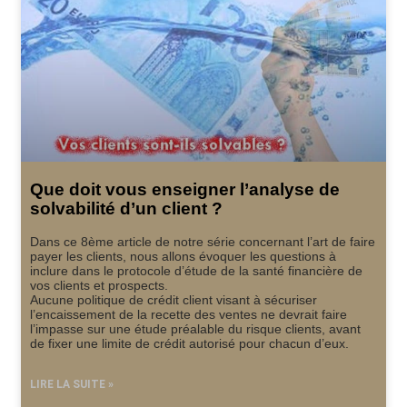
Que doit vous enseigner l’analyse de
solvabilité d’un client ?
Dans ce 8ème article de notre série concernant l’art de faire
payer les clients, nous allons évoquer les questions à
inclure dans le protocole d’étude de la santé financière de
vos clients et prospects.
Aucune politique de crédit client visant à sécuriser
l’encaissement de la recette des ventes ne devrait faire
l’impasse sur une étude préalable du risque clients, avant
de fixer une limite de crédit autorisé pour chacun d’eux.
LIRE LA SUITE »