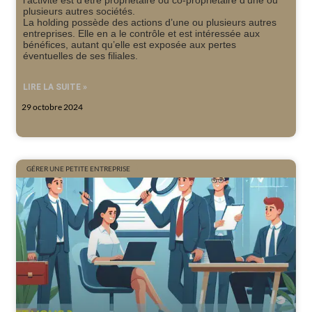
l’activité est d’être propriétaire ou co-propriétaire d’une ou
plusieurs autres sociétés.
La holding possède des actions d’une ou plusieurs autres
entreprises. Elle en a le contrôle et est intéressée aux
bénéfices, autant qu’elle est exposée aux pertes
éventuelles de ses filiales.
LIRE LA SUITE »
29 octobre 2024
GÉRER UNE PETITE ENTREPRISE