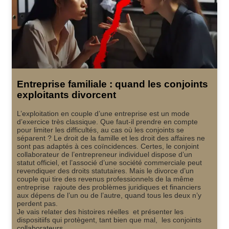
Entreprise familiale : quand les conjoints
exploitants divorcent
L’exploitation en couple d’une entreprise est un mode
d’exercice très classique. Que faut-il prendre en compte
pour limiter les difficultés, au cas où les conjoints se
séparent ? Le droit de la famille et les droit des affaires ne
sont pas adaptés à ces coïncidences. Certes, le conjoint
collaborateur de l’entrepreneur individuel dispose d’un
statut officiel, et l’associé d’une société commerciale peut
revendiquer des droits statutaires. Mais le divorce d’un
couple qui tire des revenus professionnels de la même
entreprise rajoute des problèmes juridiques et financiers
aux dépens de l’un ou de l’autre, quand tous les deux n’y
perdent pas.
Je vais relater des histoires réelles et présenter les
dispositiifs qui protègent, tant bien que mal, les conjoints
collaborateurs.