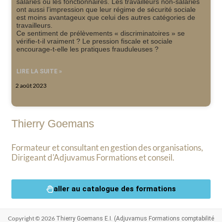
salariés ou les fonctionnaires. Les travailleurs non-salariés
ont aussi l’impression que leur régime de sécurité sociale
est moins avantageux que celui des autres catégories de
travailleurs.
Ce sentiment de prélèvements « discriminatoires » se
vérifie-t-il vraiment ? Le pression fiscale et sociale
encourage-t-elle les pratiques frauduleuses ?
LIRE LA SUITE »
2 août 2023
Thierry Goemans
Formateur et consultant en gestion des organisations,
Dirigeant d'Adjuvamus Formations et conseil.
aller au catalogue des formations
Copyright © 2026
Thierry Goemans E.I. (Adjuvamus Formations comptabilité