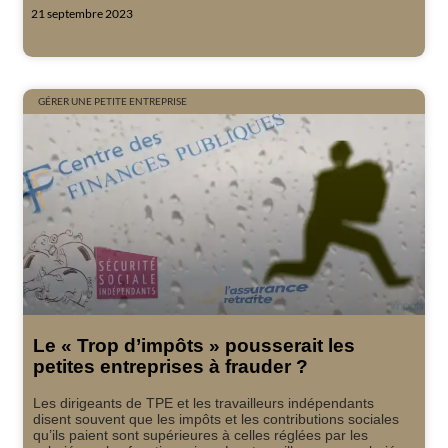
21 septembre 2023
GÉRER UNE PETITE ENTREPRISE
Le « Trop d’impôts » pousserait les
petites entreprises à frauder ?
Les dirigeants de TPE et les travailleurs indépendants
disent souvent que les impôts et les contributions sociales
qu’ils paient sont supérieures à celles réglées par les