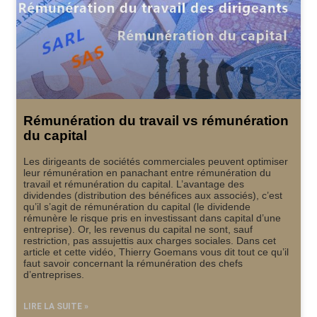
Rémunération du travail vs rémunération
du capital
Les dirigeants de sociétés commerciales peuvent optimiser
leur rémunération en panachant entre rémunération du
travail et rémunération du capital. L’avantage des
dividendes (distribution des bénéfices aux associés), c’est
qu’il s’agit de rémunération du capital (le dividende
rémunère le risque pris en investissant dans capital d’une
entreprise). Or, les revenus du capital ne sont, sauf
restriction, pas assujettis aux charges sociales. Dans cet
article et cette vidéo, Thierry Goemans vous dit tout ce qu’il
faut savoir concernant la rémunération des chefs
d’entreprises.
LIRE LA SUITE »