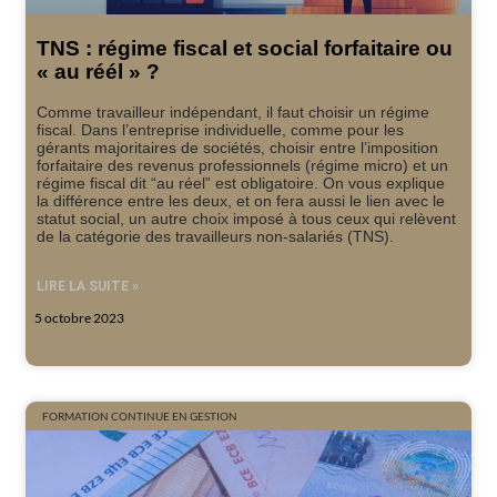
TNS : régime fiscal et social forfaitaire ou
« au réél » ?
Comme travailleur indépendant, il faut choisir un régime
fiscal. Dans l’entreprise individuelle, comme pour les
gérants majoritaires de sociétés, choisir entre l’imposition
forfaitaire des revenus professionnels (régime micro) et un
régime fiscal dit “au réel” est obligatoire. On vous explique
la différence entre les deux, et on fera aussi le lien avec le
statut social, un autre choix imposé à tous ceux qui relèvent
de la catégorie des travailleurs non-salariés (TNS).
LIRE LA SUITE »
5 octobre 2023
FORMATION CONTINUE EN GESTION