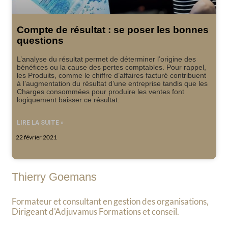
Compte de résultat : se poser les bonnes
questions
L’analyse du résultat permet de déterminer l’origine des
bénéfices ou la cause des pertes comptables. Pour rappel,
les Produits, comme le chiffre d’affaires facturé contribuent
à l’augmentation du résultat d’une entreprise tandis que les
Charges consommées pour produire les ventes font
logiquement baisser ce résultat.
LIRE LA SUITE »
22 février 2021
Thierry Goemans
Formateur et consultant en gestion des organisations,
Dirigeant d'Adjuvamus Formations et conseil.