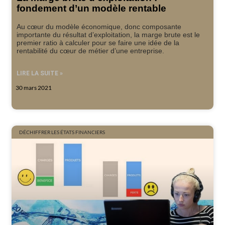
fondement d’un modèle rentable
Au cœur du modèle économique, donc composante
importante du résultat d’exploitation, la marge brute est le
premier ratio à calculer pour se faire une idée de la
rentabilité du cœur de métier d’une entreprise.
LIRE LA SUITE »
30 mars 2021
DÉCHIFFRER LES ÉTATS FINANCIERS