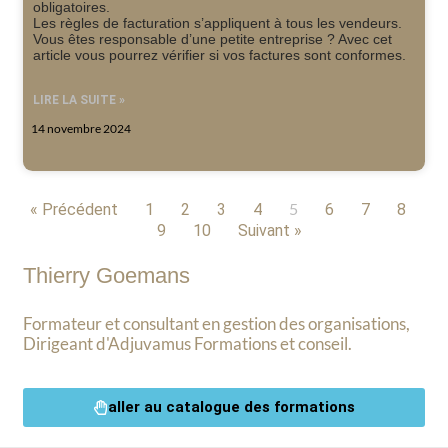
obligatoires.
Les règles de facturation s’appliquent à tous les vendeurs.
Vous êtes responsable d’une petite entreprise ? Avec cet
article vous pourrez vérifier si vos factures sont conformes.
LIRE LA SUITE »
14 novembre 2024
5
« Précédent
1
2
3
4
6
7
8
9
10
Suivant »
Thierry Goemans
Formateur et consultant en gestion des organisations,
Dirigeant d'Adjuvamus Formations et conseil.
aller au catalogue des formations