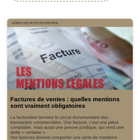
GÉRER UNE PETITE ENTREPRISE
Factures de ventes : quelles mentions
sont vraiment obligatoires
La facturation termine le circuit documentaire des
transaction commerciales. Une facture, c’est une pièce
comptable, mais aussi une preuve juridique, qui rend une
dette « certaine ».
Vos factures doivent comporter une série de mentions