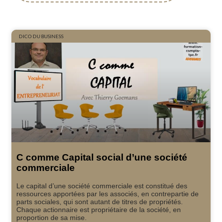
DICO DU BUSINESS
C comme Capital social d’une société
commerciale
Le capital d’une société commerciale est constitué des
ressources apportées par les associés, en contrepartie de
parts sociales, qui sont autant de titres de propriétés.
Chaque actionnaire est propriétaire de la société, en
proportion de sa mise.