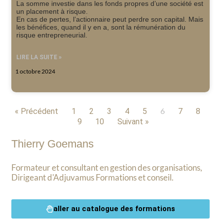
La somme investie dans les fonds propres d’une société est
un placement à risque.
En cas de pertes, l’actionnaire peut perdre son capital. Mais
les bénéfices, quand il y en a, sont la rémunération du
risque entrepreneurial.
LIRE LA SUITE »
1 octobre 2024
6
« Précédent
1
2
3
4
5
7
8
9
10
Suivant »
Thierry Goemans
Formateur et consultant en gestion des organisations,
Dirigeant d'Adjuvamus Formations et conseil.
aller au catalogue des formations