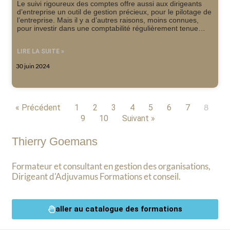
Le suivi rigoureux des comptes offre aussi aux dirigeants
d’entreprise un outil de gestion précieux, pour le pilotage de
l’entreprise. Mais il y a d’autres raisons, moins connues,
pour investir dans une comptabilité régulièrement tenue…
LIRE LA SUITE »
30 juin 2024
8
« Précédent
1
2
3
4
5
6
7
9
10
Suivant »
Thierry Goemans
Formateur et consultant en gestion des organisations,
Dirigeant d'Adjuvamus Formations et conseil.
aller au catalogue des formations