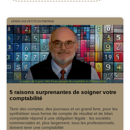
GÉRER UNE PETITE ENTREPRISE
5 raisons surprenantes de soigner votre
comptabilité
Tenir des comptes, des journaux et un grand livre, pour les
synthétiser sous forme de compte de résultat et de bilan
comptable répond à une obligation légale : les sociétés
commerciales et, plus largement, tous les professionnels,
doivent tenir une comptabilité.