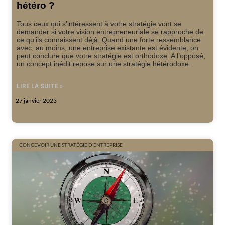
hétéro ?
Tous ceux qui s’intéressent à votre stratégie vont se
demander si votre vision entrepreneuriale se rapproche de
ce qu’ils connaissent déjà. Quand une forte ressemblance
avec, au moins, une entreprise existante est évidente, on
peut conclure que votre stratégie est orthodoxe. A l’opposé,
un concept inédit repose sur une stratégie hétérodoxe.
LIRE LA SUITE »
27 janvier 2023
CONCEVOIR UNE STRATÉGIE D'ENTREPRISE