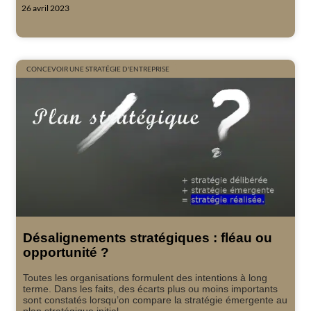
26 avril 2023
CONCEVOIR UNE STRATÉGIE D'ENTREPRISE
Désalignements stratégiques : fléau ou
opportunité ?
Toutes les organisations formulent des intentions à long
terme. Dans les faits, des écarts plus ou moins importants
sont constatés lorsqu’on compare la stratégie émergente au