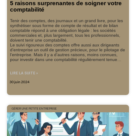
5 raisons surprenantes de soigner votre
comptabilité
Tenir des comptes, des journaux et un grand livre, pour les
synthétiser sous forme de compte de résultat et de bilan
comptable répond à une obligation légale : les sociétés
commerciales et, plus largement, tous les professionnels,
doivent tenir une comptabilité.
Le suivi rigoureux des comptes offre aussi aux dirigeants
d’entreprise un outil de gestion précieux, pour le pilotage de
l’entreprise. Mais il y a d’autres raisons, moins connues,
pour investir dans une comptabilité régulièrement tenue…
LIRE LA SUITE »
30 juin 2024
GÉRER UNE PETITE ENTREPRISE