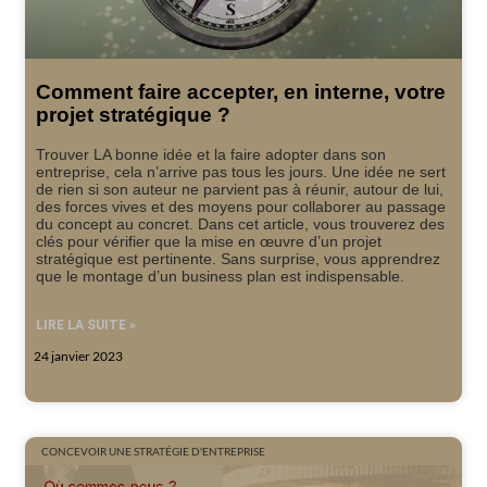
Comment faire accepter, en interne, votre
projet stratégique ?
Trouver LA bonne idée et la faire adopter dans son
entreprise, cela n’arrive pas tous les jours. Une idée ne sert
de rien si son auteur ne parvient pas à réunir, autour de lui,
des forces vives et des moyens pour collaborer au passage
du concept au concret. Dans cet article, vous trouverez des
clés pour vérifier que la mise en œuvre d’un projet
stratégique est pertinente. Sans surprise, vous apprendrez
que le montage d’un business plan est indispensable.
LIRE LA SUITE »
24 janvier 2023
CONCEVOIR UNE STRATÉGIE D'ENTREPRISE