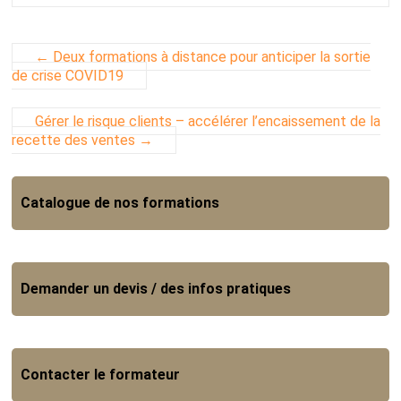
←
Deux formations à distance pour anticiper la sortie
de crise COVID19
Gérer le risque clients – accélérer l’encaissement de la
recette des ventes
→
Catalogue de nos formations
Demander un devis / des infos pratiques
Contacter le formateur