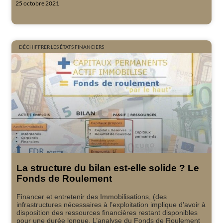
25 octobre 2021
DÉCHIFFRER LES ÉTATS FINANCIERS
La structure du bilan est-elle solide ? Le
Fonds de Roulement
Financer et entretenir des Immobilisations, (des
infrastructures nécessaires à l’exploitation implique d’avoir à
disposition des ressources financières restant disponibles
pour une durée longue. L’analyse du Fonds de Roulement