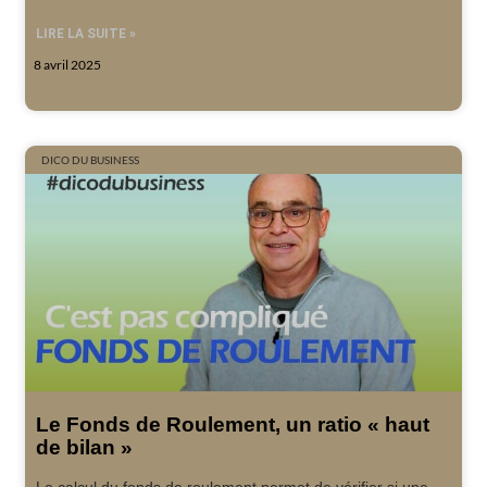
LIRE LA SUITE »
8 avril 2025
DICO DU BUSINESS
Le Fonds de Roulement, un ratio « haut
de bilan »