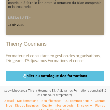
contribue à faire le lien entre la structure du bilan comptable
et la trésorerie.
LIRE LA SUITE »
23 juin 2021
Thierry Goemans
Formateur et consultant en gestion des organisations,
Dirigeant d'Adjuvamus Formations et conseil.
aller au catalogue des formations
Copyright © 2026
Thierry Goemans E.I. (Adjuvamus Formations comptabilité
.
et Tout pour Entreprendre)
Accueil
Nos formations
Nos références
Qui sommes-nous ?
Contact
Blog
Dico du Business
Qualité
Infos ou devis
En savoir +
Plan du