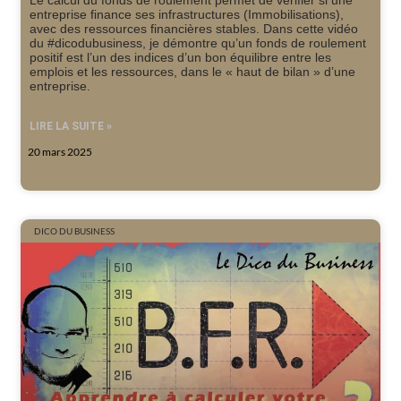
Le calcul du fonds de roulement permet de vérifier si une
entreprise finance ses infrastructures (Immobilisations),
avec des ressources financières stables. Dans cette vidéo
du #dicodubusiness, je démontre qu’un fonds de roulement
positif est l’un des indices d’un bon équilibre entre les
emplois et les ressources, dans le « haut de bilan » d’une
entreprise.
LIRE LA SUITE »
20 mars 2025
DICO DU BUSINESS