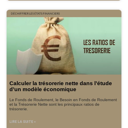
DÉCHIFFRER LES ÉTATS FINANCIERS
Calculer la trésorerie nette dans l’étude
d’un modèle économique
Le Fonds de Roulement, le Besoin en Fonds de Roulement
et la Trésorerie Nette sont les principaux ratios de
trésorerie.
LIRE LA SUITE »