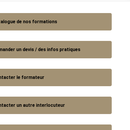
alogue de nos formations
ander un devis / des infos pratiques
tacter le formateur
tacter un autre interlocuteur