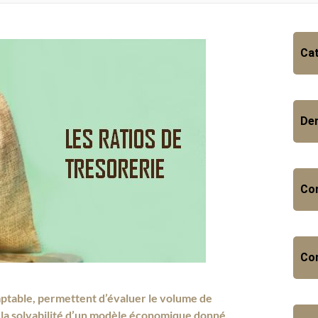
Cat
Dem
Con
Con
comptable, permettent d’évaluer le volume de
t la solvabilité d’un modèle économique donné.