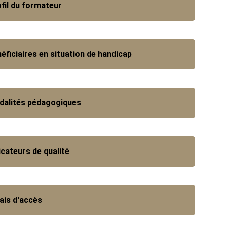
fil du formateur
éficiaires en situation de handicap
dalités pédagogiques
icateurs de qualité
ais d'accès