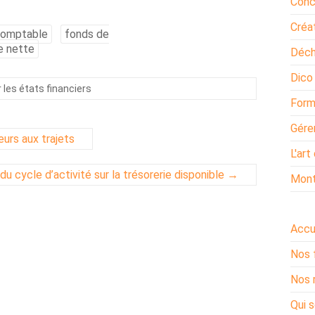
Conc
Créat
 comptable
fonds de
e nette
Déchi
Dico
 les états financiers
Form
Gére
eurs aux trajets
L'art
u cycle d’activité sur la trésorerie disponible
→
Mont
Accu
Nos 
Nos 
Qui 