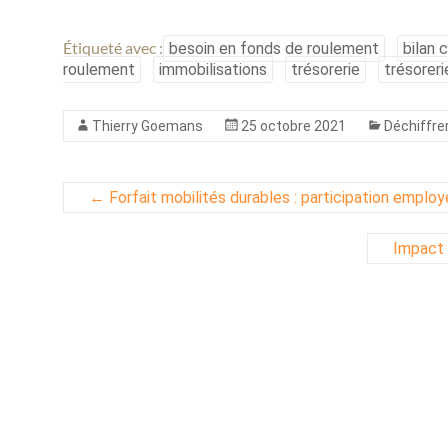
Étiqueté avec :
besoin en fonds de roulement
bilan
roulement
immobilisations
trésorerie
trésoreri
Thierry Goemans
25 octobre 2021
Déchiffrer
←
Forfait mobilités durables : participation employ
Impact d