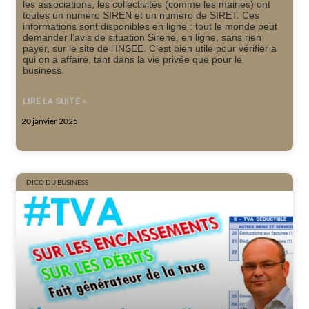
les associations, les collectivités (comme les mairies) ont
toutes un numéro SIREN et un numéro de SIRET. Ces
informations sont disponibles en ligne : tout le monde peut
demander l’avis de situation Sirene, en ligne, sans rien
payer, sur le site de l’INSEE. C’est bien utile pour vérifier a
qui on a affaire, tant dans la vie privée que pour le
business.
LIRE LA SUITE »
20 janvier 2025
DICO DU BUSINESS