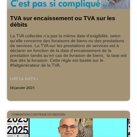
TVA sur encaissement ou TVA sur les
débits
La TVA collectée n’a pas la même date d’exigibilité, selon
qu’elle concerne des livraisons de biens ou des prestations
de services. La TVA sur les prestations de services est à
déclarer en fonction de la date d’encaissement de la
prestation tandis qu’en cas de livraison de biens, la taxe est
due dès la livraison. Cette règle est basée sur le
#faitgénérateur de la TVA.
LIRE LA SUITE »
18 janvier 2025
FORMATION CONTINUE EN GESTION