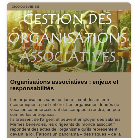
DICO DU BUSINESS
Organisations associatives : enjeux et
responsabilités
Les organisations sans but lucratif sont des acteurs
économiques à part entière. Les organismes dénués de
vocation commerciale ont des comptes à rendre, un peu
comme les entreprises.
Ils brassent de l’argent et peuvent employer des salariés.
Mêmes bénévoles, les dirigeants du monde associatif
répondent des actes de l’organisme qu’ils représentent,
devant la loi. Faisons un panorama « des risques » de la