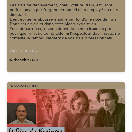
Les frais de déplacement, hôtel, voiture, train, etc. sont
parfois payés par l’argent personnel d’un employé ou d’un
dirigeant.
L’entreprise rembourse ensuite sur foi d’une note de frais.
Dans cet article et dans cette vidéo extraite du
#dicodubusiness, je vous donne tous mes trucs de pro,
pour que, ni votre comptable, ni l’inspecteur des impôts, ne
conteste le remboursement de vos frais professionnels.
LIRE LA SUITE »
16 décembre 2024
DICO DU BUSINESS