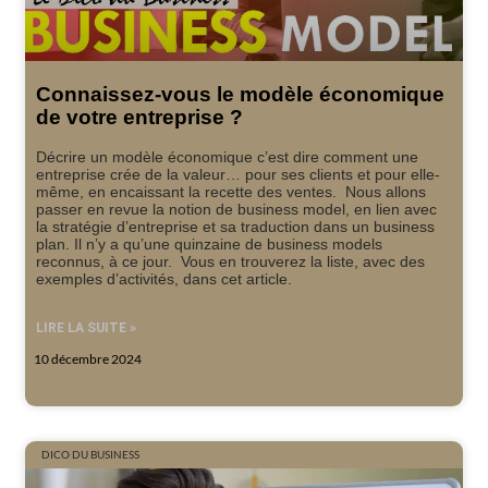
Connaissez-vous le modèle économique
de votre entreprise ?
Décrire un modèle économique c’est dire comment une
entreprise crée de la valeur… pour ses clients et pour elle-
même, en encaissant la recette des ventes. Nous allons
passer en revue la notion de business model, en lien avec
la stratégie d’entreprise et sa traduction dans un business
plan. Il n’y a qu’une quinzaine de business models
reconnus, à ce jour. Vous en trouverez la liste, avec des
exemples d’activités, dans cet article.
LIRE LA SUITE »
10 décembre 2024
DICO DU BUSINESS