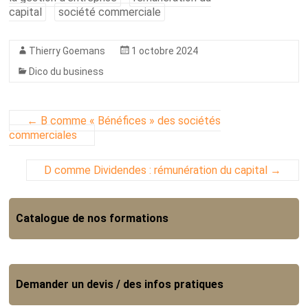
capital
société commerciale
Thierry Goemans
1 octobre 2024
Dico du business
←
B comme « Bénéfices » des sociétés
commerciales
D comme Dividendes : rémunération du capital
→
Catalogue de nos formations
Demander un devis / des infos pratiques