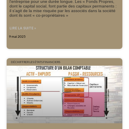
l’entreprise pour une durée longue. Les « Fonds Propres,
dont le capital social, font partie des capitaux permanents :
il s’agit de la mise risquée par les associés dans la société
dont ils sont « co-propriétaires »
LIRE LA SUITE »
9 mai 2025
DÉCHIFFRER LES ÉTATS FINANCIERS