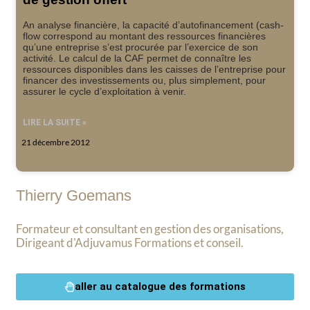
An analyse financière, la capacité d’autofinancement (cash-
flow correspond au montant des ressources financières
qu’une entreprise s’est procurée par l’exercice de son
activité. Le calcul de la CAF permet de connaître les
ressources disponibles dans les caisses de l’entreprise pour
financer des investissements ou, plus simplement, pour
assurer le cycle d’exploitation à venir.
LIRE LA SUITE »
21 décembre 2012
Thierry Goemans
Formateur et consultant en gestion des organisations,
Dirigeant d'Adjuvamus Formations et conseil.
aller au catalogue des formations