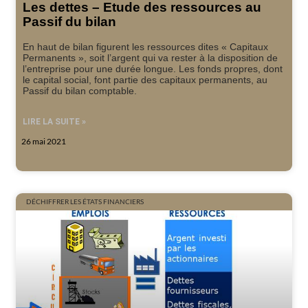
Les dettes – Etude des ressources au
Passif du bilan
En haut de bilan figurent les ressources dites « Capitaux
Permanents », soit l’argent qui va rester à la disposition de
l’entreprise pour une durée longue. Les fonds propres, dont
le capital social, font partie des capitaux permanents, au
Passif du bilan comptable.
LIRE LA SUITE »
26 mai 2021
DÉCHIFFRER LES ÉTATS FINANCIERS