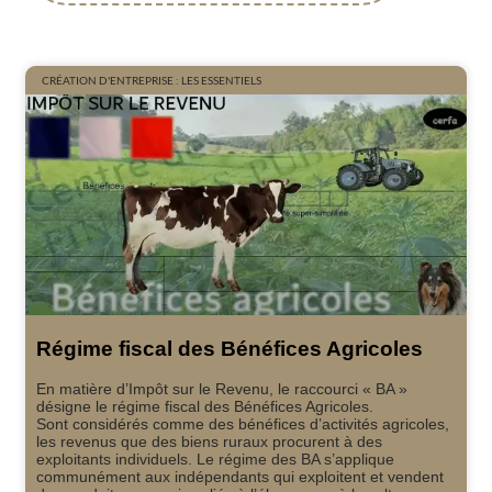
CRÉATION D'ENTREPRISE : LES ESSENTIELS
Régime fiscal des Bénéfices Agricoles
En matière d’Impôt sur le Revenu, le raccourci « BA »
désigne le régime fiscal des Bénéfices Agricoles.
Sont considérés comme des bénéfices d’activités agricoles,
les revenus que des biens ruraux procurent à des
exploitants individuels. Le régime des BA s’applique
communément aux indépendants qui exploitent et vendent