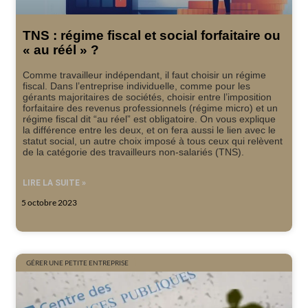
TNS : régime fiscal et social forfaitaire ou
« au réél » ?
Comme travailleur indépendant, il faut choisir un régime
fiscal. Dans l’entreprise individuelle, comme pour les
gérants majoritaires de sociétés, choisir entre l’imposition
forfaitaire des revenus professionnels (régime micro) et un
régime fiscal dit “au réel” est obligatoire. On vous explique
la différence entre les deux, et on fera aussi le lien avec le
statut social, un autre choix imposé à tous ceux qui relèvent
de la catégorie des travailleurs non-salariés (TNS).
LIRE LA SUITE »
5 octobre 2023
GÉRER UNE PETITE ENTREPRISE