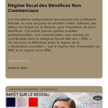
Régime fiscal des Bénéfices Non
Commerciaux
Les travailleurs indépendants qui exercent une profession
libérale, ou sont associés de sociétés civiles, relèvent, par
défaut de l’Impôt sur le Revenu, pour l’imposition de leurs
bénéfices. Cet article précise quelles activités
professionnelles, non-commerciales, vont amener un
contribuable dans la catégorie fiscale dite des « BNC ».
On fait aussi la différence entre le régime de la
« déclaration contrôlée », soit le régime réel. d’imposition au
BNC et le régime micro-BNC.
LIRE LA SUITE »
14 février 2024
CRÉATION D'ENTREPRISE : LES ESSENTIELS