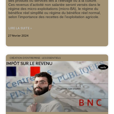
des produits ou services liés à l’élevage ou à la culture.
Ces revenus d’activité non salariée seront versés dans le
régime des micro-exploitations (micro-BA), le régime du
bénéfice réel simplifié ou régime du bénéfice réel normal,
selon l’importance des recettes de l’exploitation agricole.
LIRE LA SUITE »
27 février 2024
CRÉATION D'ENTREPRISE : LES ESSENTIELS