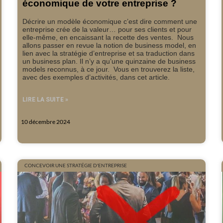
économique de votre entreprise ?
Décrire un modèle économique c’est dire comment une
entreprise crée de la valeur… pour ses clients et pour
elle-même, en encaissant la recette des ventes. Nous
allons passer en revue la notion de business model, en
lien avec la stratégie d’entreprise et sa traduction dans
un business plan. Il n’y a qu’une quinzaine de business
models reconnus, à ce jour. Vous en trouverez la liste,
avec des exemples d’activités, dans cet article.
LIRE LA SUITE »
10 décembre 2024
CONCEVOIR UNE STRATÉGIE D'ENTREPRISE