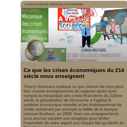
CONCEVOIR UNE STRATÉGIE D'ENTREPRISE
Ce que les crises économiques du 21è
siècle nous enseignent
Thierry Goemans explique ce que chacun de nous peut
tirer comme enseignements de sagesse après avoir
compris la mécanique des crises financières du 21ème
siècle; la globalisation de l’économie a fragilisé le
système économique mondial et les établissements de
crédit, entrainant par exemple la faillite de la banque
Lehman Brothers, en 2008. Avec ces enseignements,
vous pourrez adopter une stragégie pour limiter
l’exposition de votre argent aux risques liés au déclin du