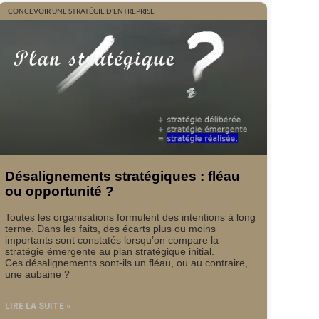
CONCEVOIR UNE STRATÉGIE D'ENTREPRISE
Désalignements stratégiques : fléau
ou opportunité ?
Toutes les organisations formulent des intentions à long
terme. Dans les faits, des écarts plus ou moins
importants sont constatés lorsqu’on compare la
stratégie émergente au plan stratégique initial.
Ces désalignements sont-ils un fléau, ou au contraire,
une aubaine ?
LIRE LA SUITE »