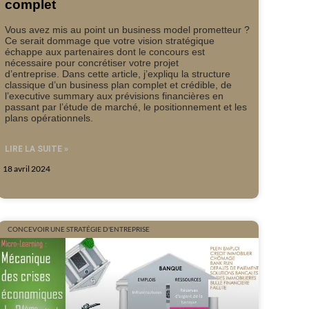
complet
Vous avez mis au point un business model prometteur ?
Ce serait dommage que votre vision stratégique
échappe aux partenaires dont le concours est
nécessaire pour concrétiser votre projet
d’entreprise. Dans cette article, j’expliqu la structure
classique d’un business plan complet et crédible, de
l’executive summary aux prévisions financières en
passant par l’étude de marché, le positionnement et les
plans opérationnels.
LIRE LA SUITE »
18 avril 2024
CONCEVOIR UNE STRATÉGIE D'ENTREPRISE