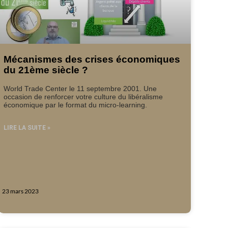
Mécanismes des crises économiques
du 21ème siècle ?
World Trade Center le 11 septembre 2001. Une
occasion de renforcer votre culture du libéralisme
économique par le format du micro-learning.
LIRE LA SUITE »
23 mars 2023