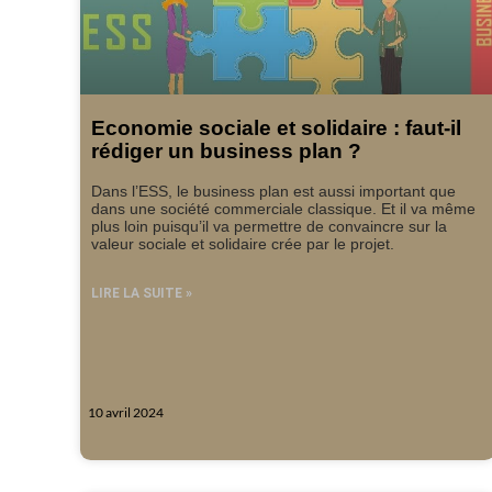
Economie sociale et solidaire : faut-il
rédiger un business plan ?
Dans l’ESS, le business plan est aussi important que
dans une société commerciale classique. Et il va même
plus loin puisqu’il va permettre de convaincre sur la
valeur sociale et solidaire crée par le projet.
LIRE LA SUITE »
10 avril 2024