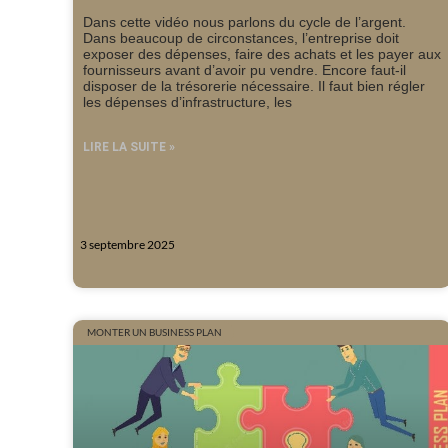
Dans cette vidéo nous parlons du cycle de l’argent.
Dans beaucoup de circonstances, l’entreprise doit
exposer des dépenses, faire des achats et les payer aux
fournisseurs avant d’avoir pu vendre. Encore faut-il
disposer de la trésorerie nécessaire. Il faut bien régler
les dépenses d’infrastructure, les
LIRE LA SUITE »
3 septembre 2025
MONTER UN BUSINESS PLAN