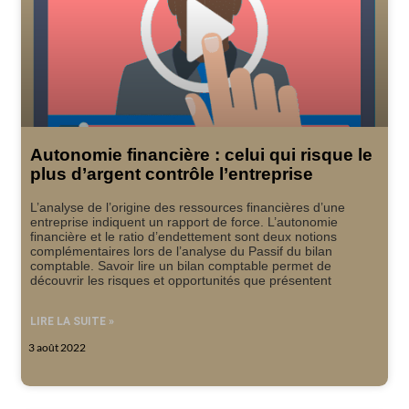
Autonomie financière : celui qui risque le
plus d’argent contrôle l’entreprise
L’analyse de l’origine des ressources financières d’une
entreprise indiquent un rapport de force. L’autonomie
financière et le ratio d’endettement sont deux notions
complémentaires lors de l’analyse du Passif du bilan
comptable. Savoir lire un bilan comptable permet de
découvrir les risques et opportunités que présentent
LIRE LA SUITE »
3 août 2022