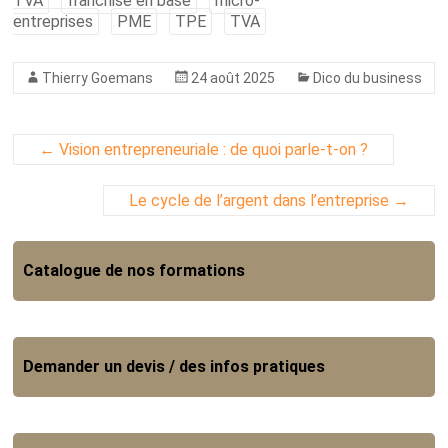
TVA
franchise en base
micro-
entreprises
PME
TPE
TVA
Thierry Goemans
24 août 2025
Dico du business
←
Vision entrepreneuriale : de quoi parle-t-on ?
Le cycle de l’argent dans l’entreprise
→
Catalogue de nos formations
Demander un devis / des infos pratiques