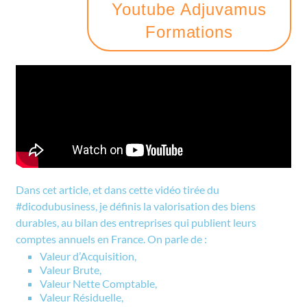
Youtube Adjuvamus
Formations
Dans cet article, et dans cette vidéo tirée du
#dicodubusiness, je définis la valorisation des biens
durables, au bilan des entreprises qui publient leurs
comptes annuels en France. On parle de :
Valeur d’Acquisition,
Valeur Brute,
Valeur Nette Comptable,
Valeur Résiduelle,