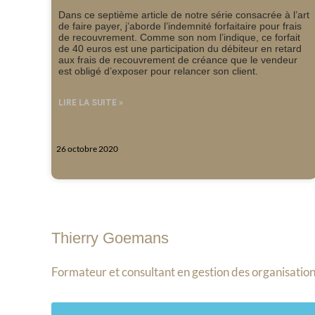
Dans ce septième article de notre série consacrée à l’art
de faire payer, j’aborde l’indemnité forfaitaire pour frais
de recouvrement. Comme son nom l’indique, ce forfait
de 40 euros est une participation du débiteur en retard
aux frais de recouvrement de créance que le vendeur
est obligé d’exposer pour relancer son client.
LIRE LA SUITE »
26 octobre 2020
Thierry Goemans
Formateur et consultant en gestion des organisation