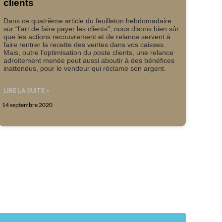
clients
Dans ce quatrième article du feuilleton hebdomadaire
sur “l’art de faire payer les clients”, nous disons bien sûr
que les actions recouvrement et de relance servent à
faire rentrer la recette des ventes dans vos caisses.
Mais, outre l’optimisation du poste clients, une relance
adroitement menée peut aussi aboutir à des bénéfices
inattendus, pour le vendeur qui réclame son argent.
LIRE LA SUITE »
14 septembre 2020