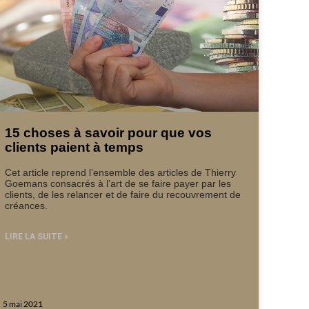
15 choses à savoir pour que vos
clients paient à temps
Cet article reprend l’ensemble des articles de Thierry
Goemans consacrés à l’art de se faire payer par les
clients, de les relancer et de faire du recouvrement de
créances.
LIRE LA SUITE »
5 mai 2021