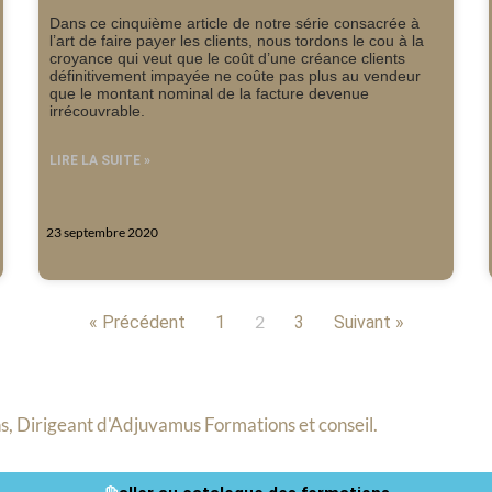
Dans ce cinquième article de notre série consacrée à
l’art de faire payer les clients, nous tordons le cou à la
croyance qui veut que le coût d’une créance clients
définitivement impayée ne coûte pas plus au vendeur
que le montant nominal de la facture devenue
irrécouvrable.
LIRE LA SUITE »
23 septembre 2020
2
« Précédent
1
3
Suivant »
s, Dirigeant d'Adjuvamus Formations et conseil.