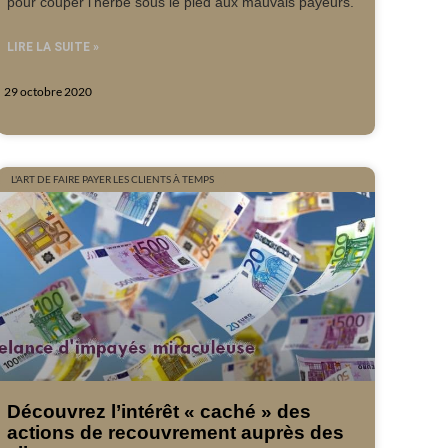
pour couper l’herbe sous le pied aux mauvais payeurs.
LIRE LA SUITE »
29 octobre 2020
L'ART DE FAIRE PAYER LES CLIENTS À TEMPS
Découvrez l’intérêt « caché » des
actions de recouvrement auprès des