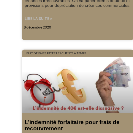
créances irrécouvrables. On va parler clients douteux et
provisions pour dépréciation de créances commerciales.
LIRE LA SUITE »
8 décembre 2020
L'ART DE FAIRE PAYER LES CLIENTS À TEMPS
L’indemnité forfaitaire pour frais de
recouvrement