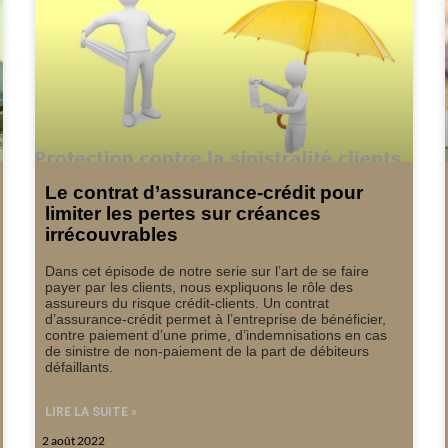
Le contrat d’assurance-crédit pour
limiter les pertes sur créances
irrécouvrables
Dans cet épisode de notre serie sur l’art de se faire
payer par les clients, nous expliquons le rôle des
assureurs du risque crédit-clients. Un contrat
d’assurance-crédit permet à l’entreprise de bénéficier,
contre paiement d’une prime, d’indemnisations en cas
de sinistre de non-paiement de la part de débiteurs
défaillants.
LIRE LA SUITE »
2 août 2022