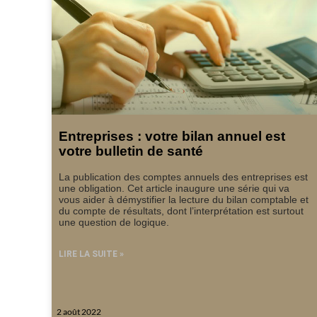
Entreprises : votre bilan annuel est
votre bulletin de santé
La publication des comptes annuels des entreprises est
une obligation. Cet article inaugure une série qui va
vous aider à démystifier la lecture du bilan comptable et
du compte de résultats, dont l’interprétation est surtout
une question de logique.
LIRE LA SUITE »
2 août 2022