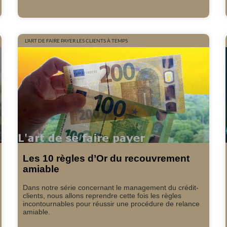
L'ART DE FAIRE PAYER LES CLIENTS À TEMPS
Les 10 règles d’Or du recouvrement
amiable
Dans notre série concernant le management du crédit-
clients, nous allons reprendre cette fois les règles
incontournables pour réussir une procédure de relance
amiable.