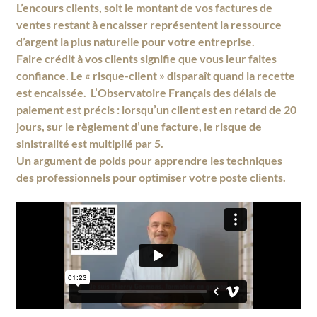
L’encours clients, soit le montant de vos factures de
ventes restant à encaisser représentent la ressource
d’argent la plus naturelle pour votre entreprise.
Faire crédit à vos clients signifie que vous leur faites
confiance. Le « risque-client » disparaît quand la recette
est encaissée. L
’Observatoire Français des délais de
paiement est précis : lorsqu’un client est en retard de 20
jours, sur le règlement d’une facture, le risque de
sinistralité est multiplié par 5.
Un argument de poids pour apprendre les techniques
des professionnels pour optimiser votre poste clients.