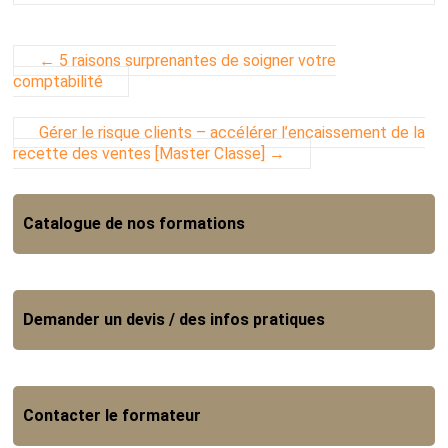
←
5 raisons surprenantes de soigner votre
comptabilité
Gérer le risque clients – accélérer l’encaissement de la
recette des ventes [Master Classe]
→
Catalogue de nos formations
Demander un devis / des infos pratiques
Contacter le formateur