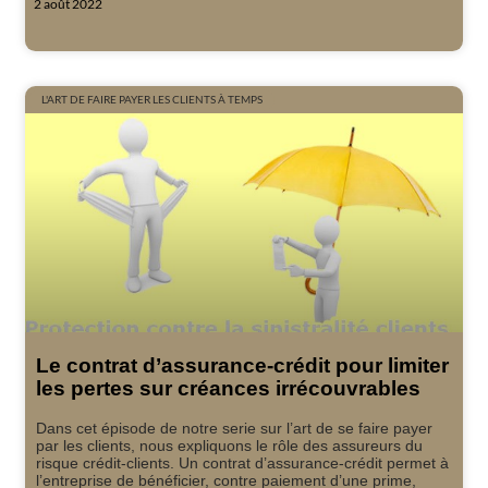
2 août 2022
L'ART DE FAIRE PAYER LES CLIENTS À TEMPS
Le contrat d’assurance-crédit pour limiter
les pertes sur créances irrécouvrables
Dans cet épisode de notre serie sur l’art de se faire payer
par les clients, nous expliquons le rôle des assureurs du
risque crédit-clients. Un contrat d’assurance-crédit permet à
l’entreprise de bénéficier, contre paiement d’une prime,