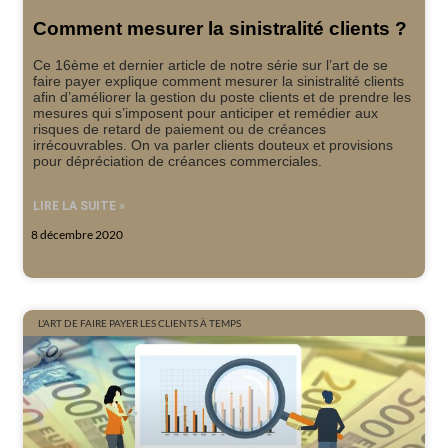
Comment mesurer la sinistralité clients ?
Ce 16ème et dernier article de notre série sur l’art de se
faire payer explique comment mesurer la sinistralité clients
afin d’améliorer la gestion du poste clients et de prendre les
mesures qui s’imposent pour anticiper et remédier aux
risques de retard de paiement ou de créances
irrécouvrables. On va parler clients douteux et provisions
pour dépréciation de créances commerciales.
LIRE LA SUITE »
8 décembre 2020
L'ART DE FAIRE PAYER LES CLIENTS À TEMPS