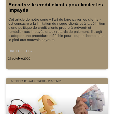
Encadrez le crédit clients pour limiter les
impayés
Cet article de notre série « l’art de faire payer les clients »
est consacré à la limitation du risque-clients et à la définition
d’une politique de crédit clients propre à prévenir et
remédier aux impayés et aux retards de paiement. Il s’agit
d’adopter une procédure réfléchie pour couper l’herbe sous
le pied aux mauvais payeurs.
LIRE LA SUITE »
29 octobre 2020
L'ART DE FAIRE PAYER LES CLIENTS À TEMPS