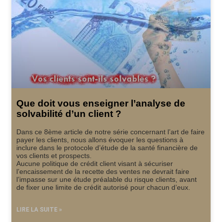
Que doit vous enseigner l’analyse de
solvabilité d’un client ?
Dans ce 8ème article de notre série concernant l’art de faire
payer les clients, nous allons évoquer les questions à
inclure dans le protocole d’étude de la santé financière de
vos clients et prospects.
Aucune politique de crédit client visant à sécuriser
l’encaissement de la recette des ventes ne devrait faire
l’impasse sur une étude préalable du risque clients, avant
de fixer une limite de crédit autorisé pour chacun d’eux.
LIRE LA SUITE »