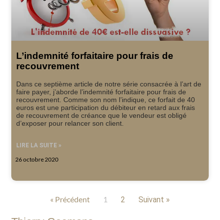
L’indemnité forfaitaire pour frais de
recouvrement
Dans ce septième article de notre série consacrée à l’art de
faire payer, j’aborde l’indemnité forfaitaire pour frais de
recouvrement. Comme son nom l’indique, ce forfait de 40
euros est une participation du débiteur en retard aux frais
de recouvrement de créance que le vendeur est obligé
d’exposer pour relancer son client.
LIRE LA SUITE »
26 octobre 2020
« Précédent
1
2
Suivant »