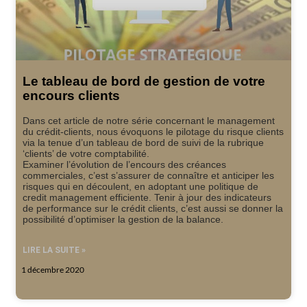
Le tableau de bord de gestion de votre
encours clients
Dans cet article de notre série concernant le management
du crédit-clients, nous évoquons le pilotage du risque clients
via la tenue d’un tableau de bord de suivi de la rubrique
‘clients’ de votre comptabilité.
Examiner l’évolution de l’encours des créances
commerciales, c’est s’assurer de connaître et anticiper les
risques qui en découlent, en adoptant une politique de
credit management efficiente. Tenir à jour des indicateurs
de performance sur le crédit clients, c’est aussi se donner la
possibilité d’optimiser la gestion de la balance.
LIRE LA SUITE »
1 décembre 2020