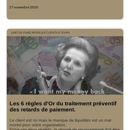
17 novembre 2020
L'ART DE FAIRE PAYER LES CLIENTS À TEMPS
Les 6 règles d’Or du traitement préventif
des retards de paiement.
Le client est roi mais le manque de liquidités est un mal
mortel pour votre organisation.
Entre ces deux réalités, le chargé de recouvrement doit être